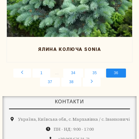
ЯЛИНА КОЛЮЧА SONIA
...
1
34
35
36
37
38
КОНТАКТИ
Україна, Київська обл., с. Мархалівка / с. Іванковичі
ПН - НД : 9:00 - 17:00
+38 068 676 31 71