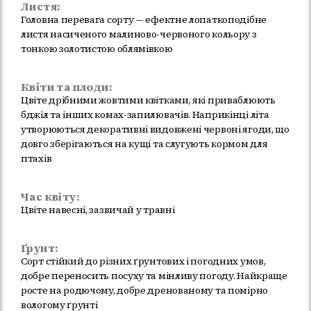
Листя:
Головна перевага сорту — ефектне лопаткоподібне
листя насиченого малиново-червоного кольору з
тонкою золотистою облямівкою
Квіти та плоди:
Цвіте дрібними жовтими квітками, які приваблюють
бджіл та інших комах-запилювачів. Наприкінці літа
утворюються декоративні видовжені червоні ягоди, що
довго зберігаються на кущі та слугують кормом для
птахів
Час квіту:
Цвіте навесні, зазвичай у травні
Ґрунт:
Сорт стійкий до різних ґрунтових і погодних умов,
добре переносить посуху та мінливу погоду. Найкраще
росте на родючому, добре дренованому та помірно
вологому ґрунті