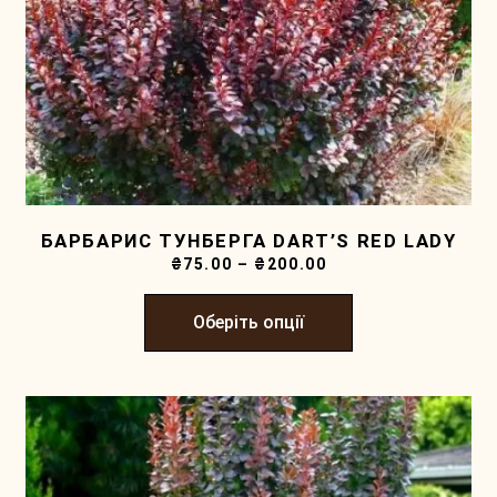
БАРБАРИС ТУНБЕРГА DART’S RED LADY
₴
75.00
–
₴
200.00
Оберіть опції