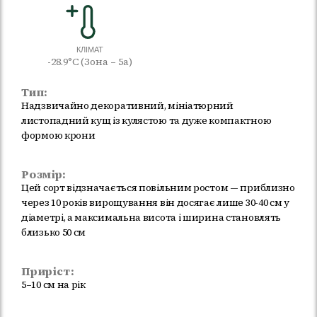
КЛІМАТ
-28.9°C (Зона – 5а)
Тип:
Надзвичайно декоративний, мініатюрний
листопадний кущ із кулястою та дуже компактною
формою крони
Розмір:
Цей сорт відзначається повільним ростом — приблизно
через 10 років вирощування він досягає лише 30-40 см у
діаметрі, а максимальна висота і ширина становлять
близько 50 см
Приріст:
5–10 см на рік