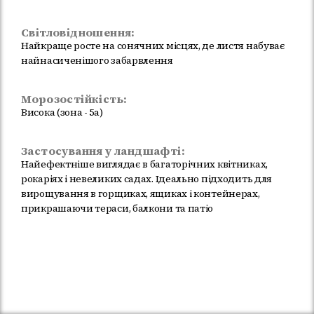
Світловідношення:
Найкраще росте на сонячних місцях, де листя набуває
найнасиченішого забарвлення
Морозостійкість:
Висока (зона - 5а)
Застосування у ландшафті:
Найефектніше виглядає в багаторічних квітниках,
рокаріях і невеликих садах. Ідеально підходить для
вирощування в горщиках, ящиках і контейнерах,
прикрашаючи тераси, балкони та патіо
Немає в наявності