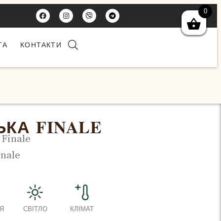
0
ТА
КОНТАКТИ
ЬКА FINALE
Finale
inale
Я
СВІТЛО
КЛІМАТ