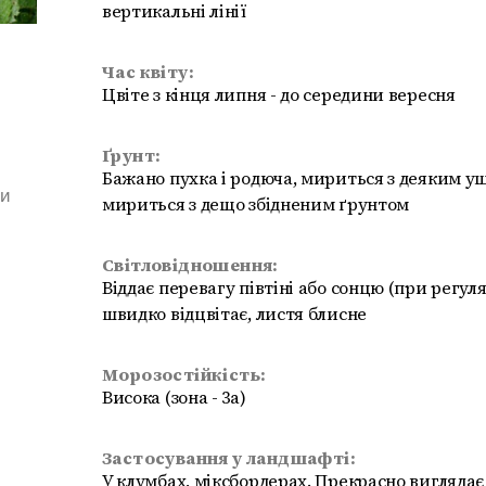
вертикальні лінії
Час квіту:
Цвіте з кінця липня - до середини вересня
Ґрунт:
Бажано пухка і родюча, мириться з деяким у
ми
мириться з дещо збідненим ґрунтом
Світловідношення:
Віддає перевагу півтіні або сонцю (при регул
швидко відцвітає, листя блисне
Морозостійкість:
Висока (зона - 3а)
Застосування у ландшафті:
У клумбах, міксбордерах. Прекрасно виглядає