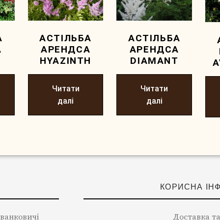
А
АСТІЛЬБА
АСТІЛЬБА
А
АРЕНДСА
АРЕНДСА
HYAZINTH
DIAMANT
A
Читати
Читати
далі
далі
КОРИСНА ІН
 Іванковичі
Доставка та