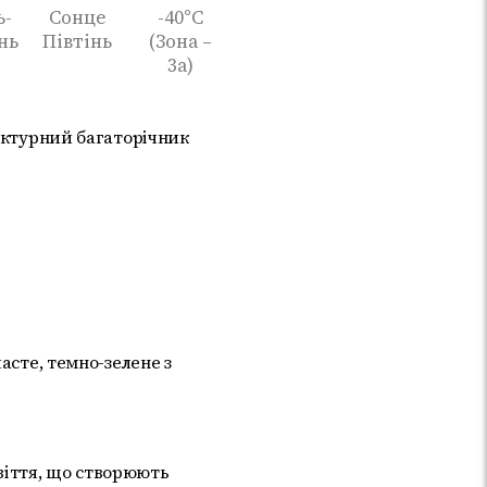
ь-
Сонце
-40°C
нь
Півтінь
(Зона –
3а)
тектурний багаторічник
асте, темно-зелене з
цвіття, що створюють