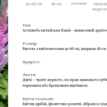
до 60 см
40 см
рожевий
липен
вересе
Тип:
Астильба китайська finale - невисокий архі
Розмір:
Висота з квітконосами до 60 см, ширина 40 см
Приріст:
Листя:
Двічі – тричі-перисте, по краю шиловато-зубч
червоним або бронзовим відтінком
Квіти та плоди:
Квітки дрібні, фіолетово-рожеві, зібрані в су