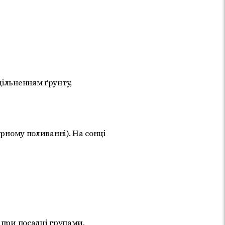
щільненням ґрунту,
ярному поливанні). На сонці
 при посадці групами,