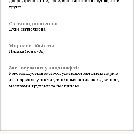
Добре дренований, крейдяно-глинистий, супіщаний
грунт
Світловідношення:
Дуже світлолюбна
Морозостійкість:
Низька (зона - 8а)
Застосування у ландшафті:
Рекомендується застосовувати для заміських парків,
лісопарків як у чистих, так і в змішаних насадженнях,
масивами, групами та поодиноко
Немає в наявності