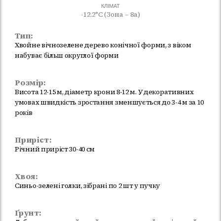
КЛІМАТ
-12.2°C (Зона – 8а)
Тип:
Хвойне вічнозелене дерево конічної форми, з віком
набуває більш округлої форми
Розмір:
Висота 12-15 м, діаметр крони 8-12 м. У декоративних
умовах швидкість зростання зменшується до 3-4 м за 10
років
Приріст:
Річний приріст 30-40 см
Хвоя:
Синьо-зелені голки, зібрані по 2 шт у пучку
Ґрунт: