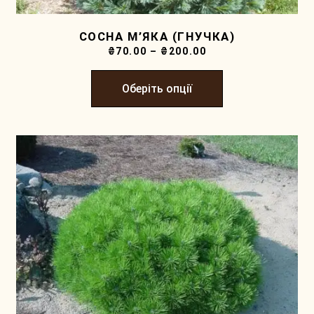
СОСНА М’ЯКА (ГНУЧКА)
₴
70.00
–
₴
200.00
Оберіть опції