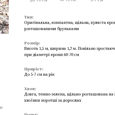
Тип:
Оригінальна, компактна, щільна, куляста крон
розташованими бруньками
Розмір:
Висота 1,5 м, ширина 1,2 м. Повільно зростаюча.
при діаметрі крони 60-70 см
Приріст:
До 5-7 см на рік
Хвоя:
Довга, темно-зелена, щільно розташована на 
хвоїнки коротші за дорослих
ми
Ґрунт: