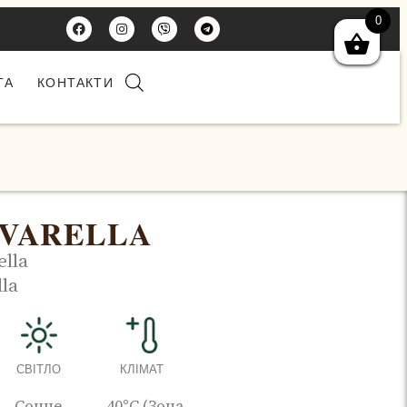
0
ТА
КОНТАКТИ
 VARELLA
ella
lla
СВІТЛО
КЛІМАТ
Сонце
-40°C (Зона