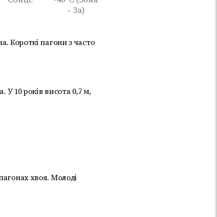
– 3а)
а. Короткі пагони з часто
 У 10 років висота 0,7 м,
пагонах хвоя. Молоді