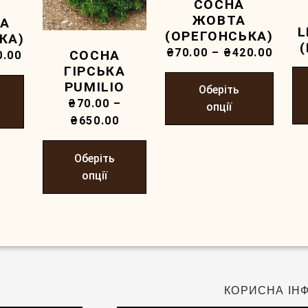
СОСНА
ЖОВТА
ТА
L
(ОРЕГОНСЬКА)
КА)
₴
70.00
–
₴
420.00
СОСНА
0.00
ГІРСЬКА
PUMILIO
Оберіть
₴
70.00
–
опції
₴
650.00
Оберіть
опції
КОРИСНА ІН