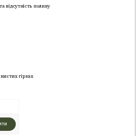
та відсутність поливу
'янистих гірках
ИТИ