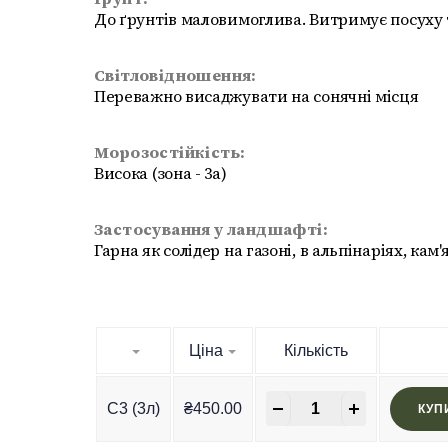
До ґрунтів маловимоглива. Витримує посуху 
Світловідношення:
Переважно висаджувати на сонячні місця
Морозостійкість:
Висока (зона - 3а)
Застосування у ландшафті:
Гарна як солідер на газоні, в альпінаріях, кам
Ціна
Кількість
-
+
C3 (3л)
₴
450.00
КУП