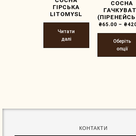
СОСНА
СОСНА
ГІРСЬКА
ГАЧКУВА
LITOMYSL
(ПІРЕНЕЙСЬ
₴
65.00
–
₴
42
Читати
далі
Оберіть
опції
КОНТАКТИ