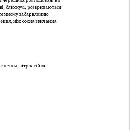
х черешках розташовані на
ві, блискучі, розкриваються
а темному забарвленню
ження, ніж сосна звичайна
тінення, вітростійка