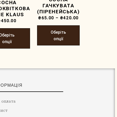
СОСНА
ГАЧКУВАТА
ОКВIТКОВА
(ПІРЕНЕЙСЬКА)
NE KLAUS
₴
65.00
–
₴
420.00
₴
450.00
Оберіть
Оберіть
опції
опції
ФОРМАЦІЯ
 оплата
лист