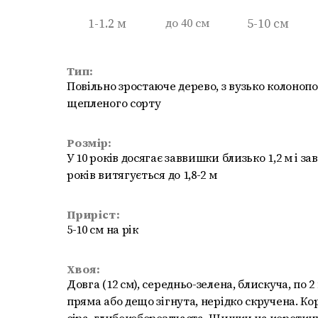
1-1.2 м
до 40 см
5-10 см
Тип:
Повільно зростаюче дерево, з вузько колоно
щепленого сорту
Розмір:
У 10 років досягає заввишки близько 1,2 м і за
років витягується до 1,8-2 м
Приріст:
5-10 см на рік
Хвоя:
Довга (12 см), середньо-зелена, блискуча, по 2 
пряма або дещо зігнута, нерідко скручена. Ко