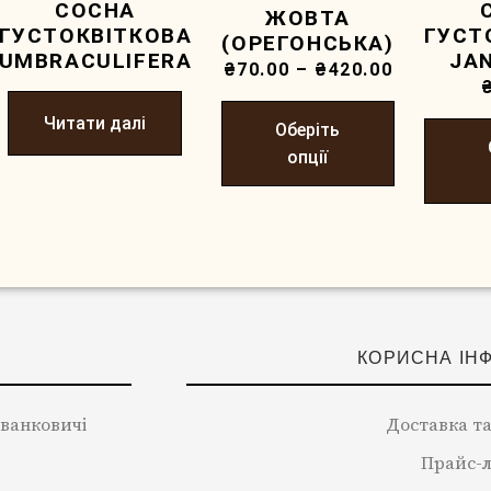
СОСНА
ЖОВТА
ГУСТОКВIТКОВА
ГУСТ
(ОРЕГОНСЬКА)
UMBRACULIFERA
JA
₴
70.00
–
₴
420.00
Читати далі
Оберіть
опції
КОРИСНА ІН
 Іванковичі
Доставка та
Прайс-