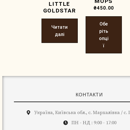
MOPS
LITTLE
₴
450.00
GOLDSTAR
Обе
Читати
ріть
далі
опці
ї
КОНТАКТИ
Україна, Київська обл., с. Мархалівка / с.
ПН - НД : 9:00 - 17:00