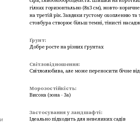
сіра, глибокобороздчаста. Шишки на коротки
гілках горизонтально (8х3 см), жовто-коричне
на третій рік. Завдяки густому охопленню т
стовбура створює більш темні, тінисті насад
Ґрунт:
Добре росте на різних ґрунтах
Світловідношення:
Світлолюбива, але може переносити бічне від
Морозостійкість:
Висока (зона - 3а)
Застосування у ландшафті:
Ідеально підходить для невеликих садів
ми