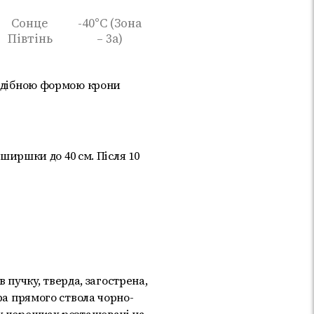
Сонце
-40°C (Зона
Півтінь
– 3а)
подібною формою крони
вширшки до 40 см. Після 10
в пучку, тверда, загострена,
ра прямого ствола чорно-