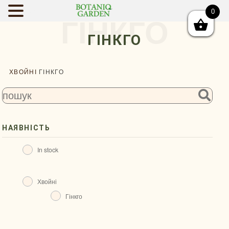
0
BOTANIQGAR
ГІНКГО
ГІНКГО
ХВОЙНІ
ГІНКГО
НАЯВНІСТЬ
In stock
Хвойні
Гінкго