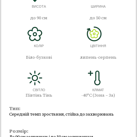
ВИСОТА
ШИРИНА
до 90 см
до 50 см
КОЛІР
ЦВІТІННЯ
Біло-бузкові
липень-серпень
СВІТЛО
КЛІМАТ
Півтінь Тінь
-40°C (Зона – 3а)
Тип:
Середній темп зростання, стійка до захворювань
Розмір:
До 90 см заввишки і до 50 см завширшки