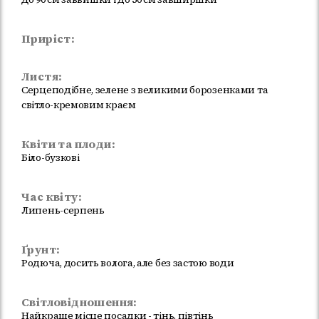
Приріст:
Листя:
Серцеподібне, зелене з великими борозенками та
світло-кремовим краєм
Квіти та плоди:
Біло-бузкові
Час квіту:
Липень-серпень
Ґрунт:
Родюча, досить волога, але без застою води
Світловідношення:
Найкраще місце посадки - тінь, півтінь