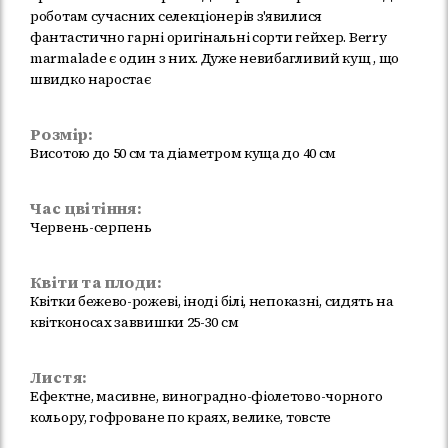
роботам сучасних селекціонерів з'явилися
фантастично гарні оригінальні сорти гейхер. Berry
marmalade є один з них. Дуже невибагливий кущ , що
швидко наростає
Розмір:
Висотою до 50 см та діаметром куща до 40 см
Час цвітіння:
Червень-серпень
Квіти та плоди:
Квітки бежево-рожеві, іноді білі, непоказні, сидять на
квітконосах заввишки 25-30 см
Листя:
Ефектне, масивне, виноградно-фіолетово-чорного
кольору, гофроване по краях, велике, товсте