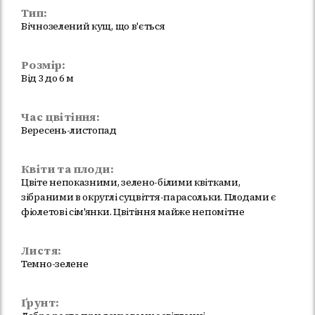
Тип:
Вічнозелений кущ, що в'ється
Розмір:
Від 3 до 6 м
Час цвітіння:
Вересень-листопад
Квіти та плоди:
Цвіте непоказними, зелено-білими квітками,
зібраними в округлі суцвіття-парасольки. Плодами є
фіолетові сім'янки. Цвітіння майже непомітне
Листя:
Темно-зелене
Ґрунт: