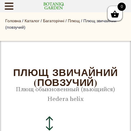
0
BOTANIQGAR
Головна
/
Каталог
/
Багаторічні
/
Плющ
/ Плющ звичайний
(повзучий)
ПЛЮЩ ЗВИЧАЙНИЙ
(ПОВЗУЧИЙ)
Плющ обыкновенный (вьющийся)
Hedera helix