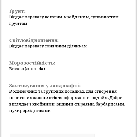
Ґрунт:
Віддає перевагу вологим, крейдяним, суглинистим
грунтам
Світловідношення:
Віддає перевагу сонячним ділянкам
Морозостійкість:
Висока (зона - 4а)
Застосування у ландшафті:
В одиночних та групових посадках, для створення
невисоких живоплотів та оформлення водойм. Добре
виглядає з хвойними, іншими спіреями, барбарисами,
пухирорлідниками