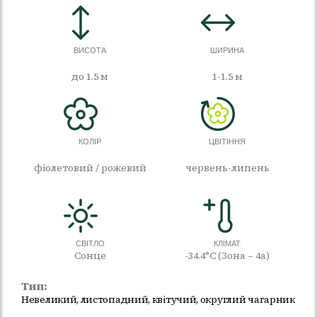
ВИСОТА
ШИРИНА
до 1.5 м
1-1.5 м
КОЛІР
ЦВІТІННЯ
фіолетовий / рожевий
червень-липень
СВІТЛО
КЛІМАТ
Сонце
-34.4°C (Зона – 4а)
Тип:
Невеликий, листопадний, квітучий, округлий чагарник