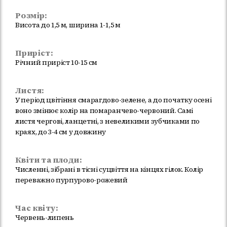
Розмір:
Висота до 1,5 м, ширина 1-1,5 м
Приріст:
Річний приріст 10-15 см
Листя:
У період цвітіння смарагдово-зелене, а до початку осені
воно змінює колір на помаранчево-червоний. Самі
листя чергові, ланцетні, з невеликими зубчиками по
краях, до 3-4 см у довжину
Квіти та плоди:
Численні, зібрані в тісні суцвіття на кінцях гілок. Колір
переважно пурпурово-рожевий
Час квіту:
Червень-липень