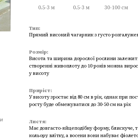
0.5-3 м
0.5-3 м
30-100 см
Тип:
Прямий високий чагарник з густо розгалуж
Розмір:
Висота та ширина дорослої рослини залежит
створенні живоплоту до 10 років можна вирост
у висоту
Приріст:
У висоту зростає від 80 см в рік, однак при п
росту буде обмежуватися до 30-50 см на рік
ми
Листя:
Має довгасто-яйцеподібну форму, блискуче, 
кольору влітку, а восени вони набуває фіолет