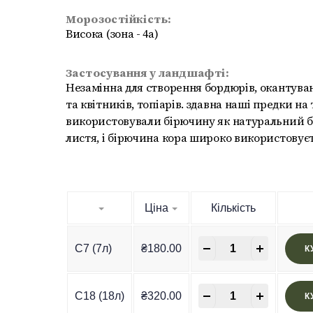
Морозостійкість:
Висока (зона - 4а)
Застосування у ландшафті:
Незамінна для створення бордюрів, окантува
та квітників, топіарів. здавна наші предки на
використовували бірючину як натуральний ба
листя, і бірючина кора широко використовує
Ціна
Кількість
-
+
C7 (7л)
₴
180.00
К
-
+
C18 (18л)
₴
320.00
К