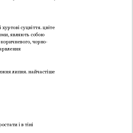
і хуртові суцвіття. цвіте
орми, являють собою
-коричневого, чорно-
барвлення
тижня липня. найчастіше
остати і в тіні