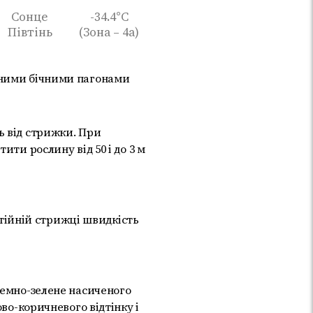
Сонце
-34.4°C
Півтінь
(Зона – 4а)
еними бічними пагонами
ь від стрижки. При
ити рослину від 50 і до 3 м
остійній стрижці швидкість
темно-зелене насиченого
ово-коричневого відтінку і