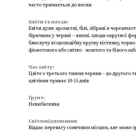
часто тримається до весни
Квіти та плоди:
Квіти дуже ароматні, білі, зібрані в черешчаст
бірючина у червні – липні. плоди округлої ф
блискучу ягодоподібну круглу кістянку, чорно
фіолетового або світло - жовтого та білого за
Час квіту:
Цвіте з третього тижня червня – до другого 
цвітіння триває 10-15 днів
Ґрунт:
Невибаглива
Світловідношення:
Віддає перевагу сонячним місцям, але може зр