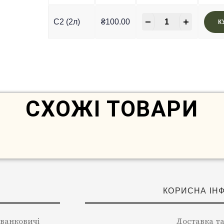
-
+
C2 (2л)
₴
100.00
К
In Stock
СХОЖІ ТОВАРИ
КОРИСНА ІН
 Іванковичі
Доставка та