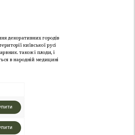
ння декоративних городів
 території київської русі
рвник. також і плоди, і
ться в народній медицині
УПИТИ
УПИТИ