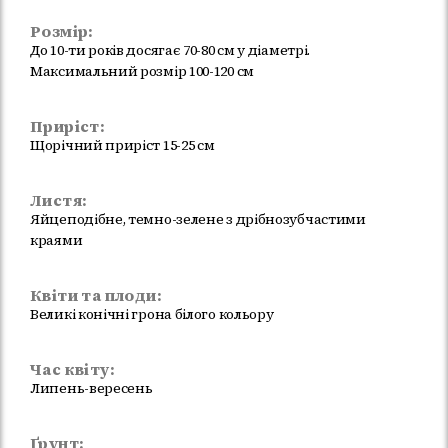
Розмір:
До 10-ти років досягає 70-80 см у діаметрі.
Максимальний розмір 100-120 см
Приріст:
Щорічний приріст 15-25 см
Листя:
Яйцеподібне, темно-зелене з дрібнозубчастими
краями
Квіти та плоди:
Великі конічні грона білого кольору
Час квіту:
Липень-вересень
Ґрунт: