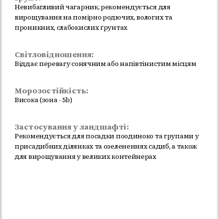
Невибагливий чагарник, рекомендується для
вирощування на помірно родючих, вологих та
проникних, слабокислих ґрунтах
Світловідношення:
Віддає перевагу сонячним або напівтінистим місцям
Морозостійкість:
Висока (зона - 5b)
Застосування у ландшафті:
Рекомендується для посадки поодиноко та групами у
присадибних ділянках та озелененнях садиб, а також
для вирощування у великих контейнерах
Немає в наявності