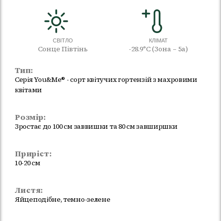
СВІТЛО
КЛІМАТ
Сонце Півтінь
-28.9°C (Зона – 5а)
Тип:
Серія You&Me® - сорт квітучих гортензій з махровими
квітами
Розмір:
Зростає до 100 см заввишки та 80 см завширшки
Приріст:
10-20 см
Листя:
Яйцеподібне, темно-зелене