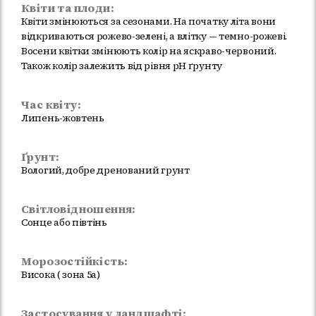
Квіти та плоди:
Квіти змінюються за сезонами. На початку літа вони
відкриваються рожево-зелені, а влітку — темно-рожеві.
Восени квітки змінюють колір на яскраво-червоний.
Також колір залежить від рівня рН ґрунту
Час квіту:
Липень-жовтень
Ґрунт:
Вологий, добре дренований грунт
Світловідношення:
Сонце або півтінь
Морозостійкість:
Висока ( зона 5а)
Застосування у ландшафті: