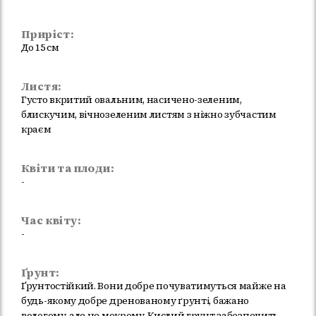
Приріст:
До 15 см
Листя:
Густо вкритий овальним, насичено-зеленим,
блискучим, вічнозеленим листям з ніжно зубчастим
краєм
Квіти та плоди:
-
Час квіту:
-
Ґрунт:
Ґрунтостійкий. Вони добре почуватимуться майже на
будь-якому добре дренованому ґрунті, бажано
вологому, але не мокрому. Кислий грунт забезпечить