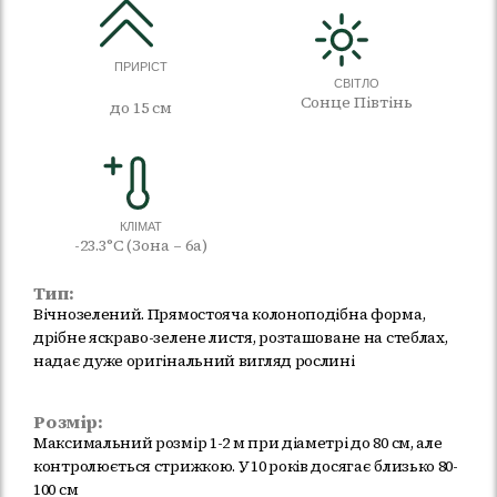
ПРИРІСТ
СВІТЛО
Сонце Півтінь
до 15 см
КЛІМАТ
-23.3°C (Зона – 6а)
Тип:
Вічнозелений. Прямостояча колоноподібна форма,
дрібне яскраво-зелене листя, розташоване на стеблах,
надає дуже оригінальний вигляд рослині
Розмір:
Максимальний розмір 1-2 м при діаметрі до 80 см, але
контролюється стрижкою. У 10 років досягає близько 80-
100 см