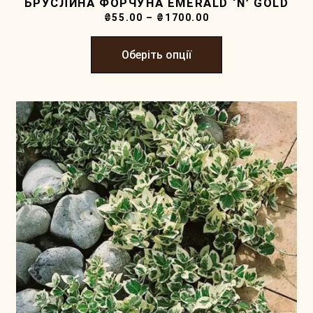
БРУСЛИНА ФОРЧУНА EMERALD ‘N’ GOLD
₴
55.00
–
₴
1700.00
Оберіть опції