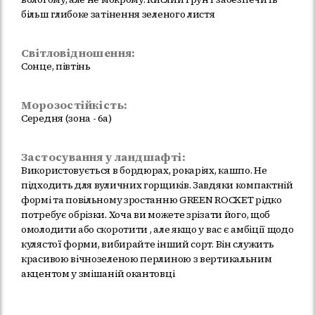
більш глибоке затінення зеленого листя
Світловідношення:
Сонце, півтінь
Морозостійкість:
Середня (зона - 6а)
Застосування у ландшафті:
Використовується в бордюрах, рокаріях, кашпо. Не
підходить для вуличних горщиків. Завдяки компактній
формі та повільному зростанню GREEN ROCKET рідко
потребує обрізки. Хоча ви можете зрізати його, щоб
омолодити або скоротити , але якщо у вас є амбіції щодо
кулястої форми, вибирайте інший сорт. Він служить
красивою вічнозеленою перлиною з вертикальним
акцентом у змішаній окантовці