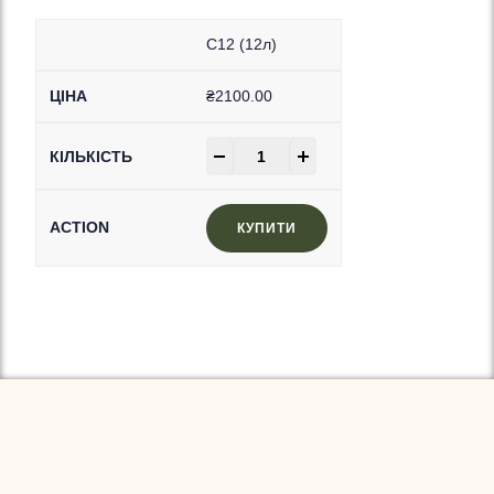
C12 (12л)
₴
2100.00
-
+
КУПИТИ
In Stock