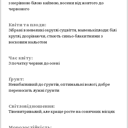
з нерівною білою каймою, восени від жовтого до
червоного
Квіти та плоди:
Зібрані в невеликі округлі суцвіття, маленькіплоди: білі
круглі, дозріваючи, стають синьо-блакитними з
восковим нальотом
Час квіту:
З початку червня до осені
Ґрунт:
Невибагливий до ґрунтів, оптимальні вологі, добре
переносить лужні ґрунти
Світловідношення:
Тіневитривалий, але краще росте на сонячних місцях
Морозостійкість: