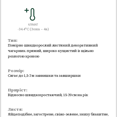
КЛІМАТ
-34.4°C (Зона – 4а)
Тип:
Помірно швидкорослий листяний декоративний
чагарник. прямий, широко-кущистий із щільно
розлогою кроною
Розмір:
Сягає до 1,5-2 м заввишки та завширшки
Приріст:
Відносно швидкозростаючий, 15-20 см на рік
Листя:
Яйцеподібне, загострене, свіжо-зелене, знизу блакитне,