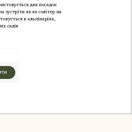
ристовується для посадок
на зустріти як як солітер на
товується в альпінаріях,
их садів
ИТИ