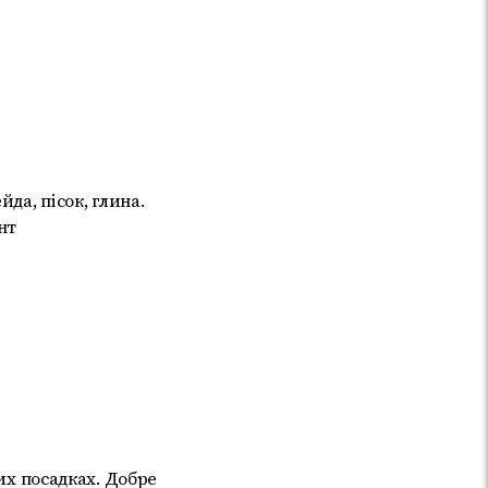
да, пісок, глина.
нт
них посадках. Добре