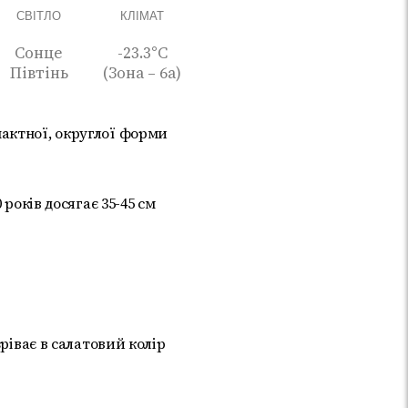
СВІТЛО
КЛІМАТ
Сонце
-23.3°C
Півтінь
(Зона – 6а)
актної, округлої форми
 років досягає 35-45 см
зріває в салатовий колір