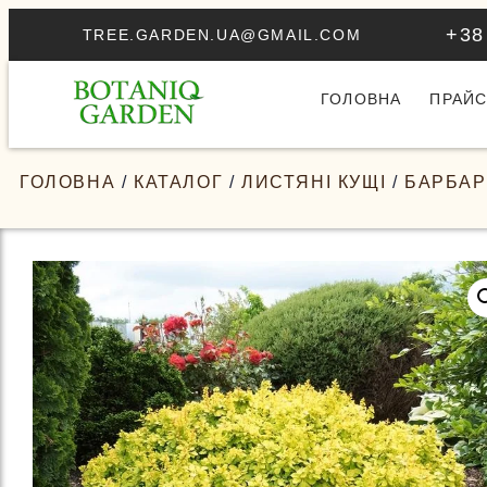
+38
TREE.GARDEN.UA@GMAIL.COM
ГОЛОВНА
ПРАЙС
ГОЛОВНА
/
КАТАЛОГ
/
ЛИСТЯНІ КУЩІ
/
БАРБА