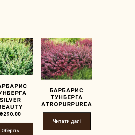
АРБАРИС
БАРБАРИС
УНБЕРГА
ТУНБЕРГА
SILVER
ATROPURPUREA
BEAUTY
₴
290.00
Читати далі
Оберіть