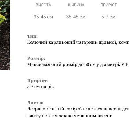
ВИСОТА
ШИРИНА
ПРИРІСТ
35-45 см
35-45 см
5-7 см
Тип:
Колючий карликовий чагарник щільної, комп
Розмір:
Максимальний розмір до 50 см у діаметрі. У 10
Приріст:
5-7 см на рік
Листя:
Яскраво-жовтий колір з'являється навесні, до
влітку і стає яскраво-червоним восени