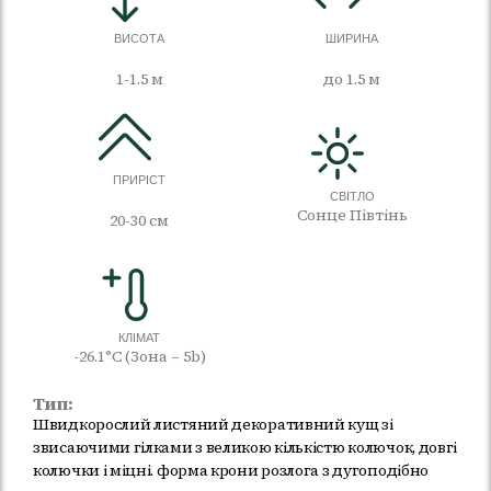
ВИСОТА
ШИРИНА
1-1.5 м
до 1.5 м
ПРИРІСТ
СВІТЛО
Сонце Півтінь
20-30 см
КЛІМАТ
-26.1°C (Зона – 5b)
Тип:
Швидкорослий листяний декоративний кущ зі
звисаючими гілками з великою кількістю колючок, довгі
колючки і міцні. форма крони розлога з дугоподібно