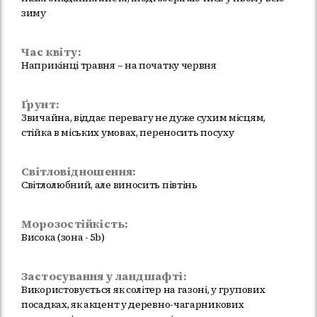
зиму
Час квіту:
Наприкінці травня – на початку червня
Ґрунт:
Звичайна, віддає перевагу не дуже сухим місцям,
стійка в міських умовах, переносить посуху
Світловідношення:
Світлолюбний, але виносить півтінь
Морозостійкість:
Висока (зона - 5b)
Застосування у ландшафті:
Використовується як солітер на газоні, у групових
посадках, як акцент у деревно-чагарникових