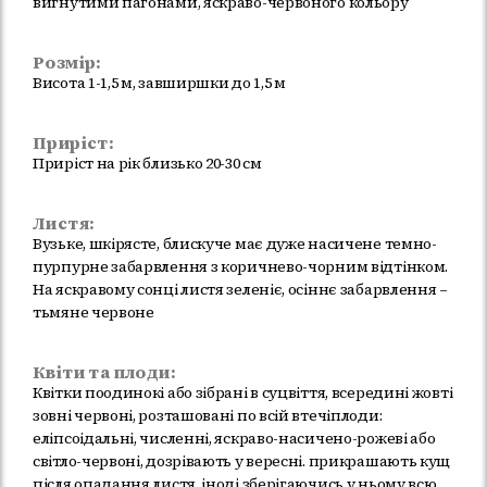
вигнутими пагонами, яскраво-червоного кольору
Розмір:
Висота 1-1,5 м, завширшки до 1,5 м
Приріст:
Приріст на рік близько 20-30 см
Листя:
Вузьке, шкірясте, блискуче має дуже насичене темно-
пурпурне забарвлення з коричнево-чорним відтінком.
На яскравому сонці листя зеленіє, осіннє забарвлення –
тьмяне червоне
Квіти та плоди:
Квітки поодинокі або зібрані в суцвіття, всередині жовті
зовні червоні, розташовані по всій втечіплоди:
еліпсоідальні, численні, яскраво-насичено-рожеві або
світло-червоні, дозрівають у вересні. прикрашають кущ
після опадання листя, іноді зберігаючись у ньому всю