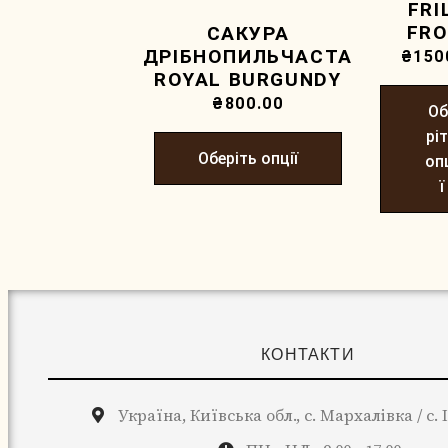
FRI
FR
САКУРА
ДРІБНОПИЛЬЧАСТА
₴
150
ROYAL BURGUNDY
₴
800.00
Об
рі
Оберіть опції
оп
ї
КОНТАКТИ
Україна, Київська обл., с. Мархалівка / с.