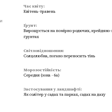
Час квіту:
Квітень-травень
ми
Ґрунт:
Вирощується на помірно родючих, крейдяно-
ґрунтах
Світловідношення:
Солцелюбна, погано переносить тінь
Морозостійкість:
Середня (зона - 6а)
Застосування у ландшафті:
Як солітер у садах та парках, садах на даху