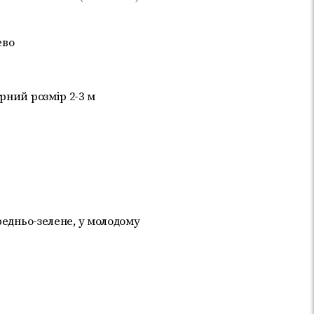
ево
рний розмір 2-3 м
редньо-зелене, у молодому