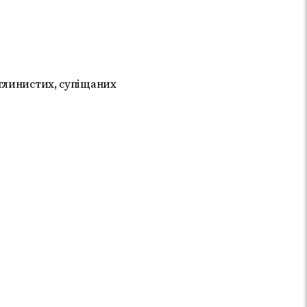
глинистих, супіщаних