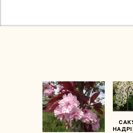
САК
НАДР