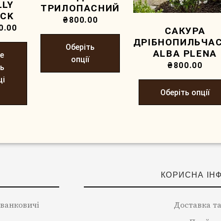
LLY
ТРИЛОПАСНИЙ
OCK
₴
800.00
0.00
САКУРА
ДРІБНОПИЛЬЧА
Оберіть
ALBA PLENA
е
опції
₴
800.00
ть
ці
Оберіть опції
КОРИСНА ІН
 Іванковичі
Доставка та