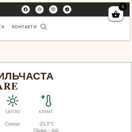
0
ТА
КОНТАКТИ
ИЛЬЧАСТА
ARE
СВІТЛО
КЛІМАТ
Сонце
-23.3°C
(Зона – 6а)