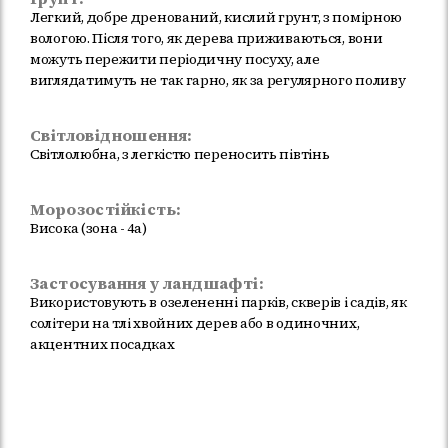
Легкий, добре дренований, кислий грунт, з помірною
вологою. Після того, як дерева приживаються, вони
можуть пережити періодичну посуху, але
виглядатимуть не так гарно, як за регулярного поливу
Світловідношення:
Світлолюбна, з легкістю переносить півтінь
Морозостійкість:
Висока (зона - 4а)
Застосування у ландшафті:
Використовують в озелененні парків, скверів і садів, як
солітери на тлі хвойних дерев або в одиночних,
акцентних посадках
Немає в наявності