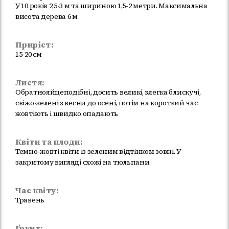
У 10 років 2,5-3 м та шириною 1,5-2 метри. Максимальна
висота дерева 6 м
Приріст:
15-20 см
Листя:
Обратнояйцеподібні, досить великі, злегка блискучі,
свіжо-зелені з весни до осені, потім на короткий час
жовтіють і швидко опадають
Квіти та плоди:
Темно-жовті квіти із зеленим відтінком зовні. У
закритому вигляді схожі на тюльпани
Час квіту:
Травень
Ґрунт: