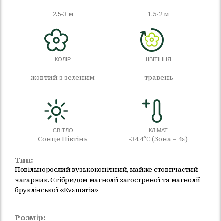
2.5-3 м
1.5-2 м
КОЛІР
ЦВІТІННЯ
жовтий з зеленим
травень
СВІТЛО
КЛІМАТ
Сонце Півтінь
-34.4°C (Зона – 4а)
Тип:
Повільнорослий вузькоконічний, майже стовпчастий
чагарник. Є гібридом магнолії загостреної та магнолії
бруклінської «Evamaria»
Розмір: