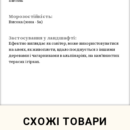
півтінь
Морозостійкість:
Висока (зона - 5a)
Застосування у ландшафті:
Ефектно виглядає як солітер, може використовуватися
на алеях, як живоплоти, вдало поєднується з іншими
деревами і чагарниками в альпінаріях, на кам'янистих
терасах і гірках.
Немає в наявності
СХОЖІ ТОВАРИ