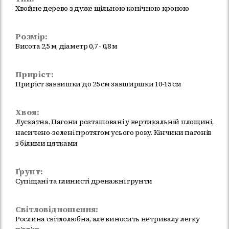
Хвойне дерево з дуже щільною конічною кроною
Розмір:
Висота 2,5 м, діаметр 0,7 - 0,8 м
Приріст:
Приріст заввишки до 25 см завширшки 10-15 см
Хвоя:
Лускатна. Пагони розташовані у вертикальній площині,
насичено-зелені протягом усього року. Кінчики пагонів
з білими цятками
Ґрунт:
Супіщані та глинисті дренажні грунти
Світловідношення:
Рослина світлолюбна, але виносить нетривалу легку