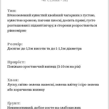
-40°C (Зона – 3а)
Тип:
Вічнозелений кулястий хвойний чагарник з густою,
кулястою кроною, пагони плоскі, досить прямі, густо
розташовані і підняті вгору, в сторони розростаються
рівномірно
Розмір:
Досягає до 1,5 м висоти та до 1-1,5 м діаметра
Приріст:
Повільно зростаючий вигляд (5-10 см на рік)
Хвоя:
Луску, світло-зелена навесні, зелена влітку і сіро-зелена
або коричнева взимку
Ґрунт:
Невимогливий, добре росте на слабокислих