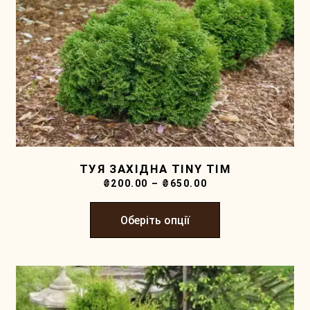
ТУЯ ЗАХІДНА TINY TIM
₴
200.00
–
₴
650.00
Оберіть опції