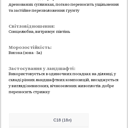
дренованих суглинках, погано переносить ущільнення
та застійне перезволоження ґрунту
Світловідношення:
Сонцелюбна, витримує півтінь
Морозостійкість:
Висока (зона - 5a)
Застосування у ландшафті:
Використовується в одиночних посадках на ділянці, у
складі різних ландшафтних композицій, висаджується
у вигляді невисоких, вічнозелених живоплотів. добре
переносить стрижку
C18 (18л)