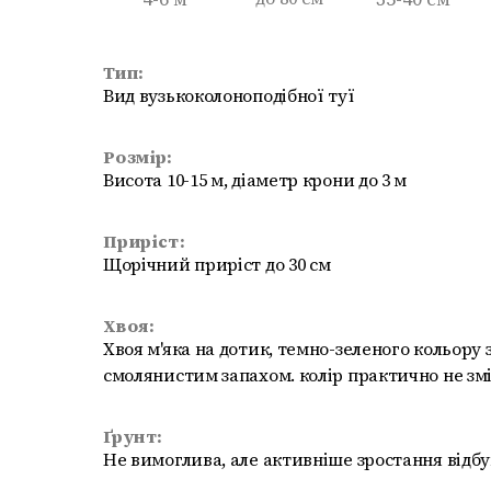
Тип:
Вид вузькоколоноподібної туї
Розмір:
Висота 10-15 м, діаметр крони до 3 м
Приріст:
Щорічний приріст до 30 см
Хвоя:
Хвоя м'яка на дотик, темно-зеленого кольору
смолянистим запахом. колір практично не зм
Ґрунт:
Не вимоглива, але активніше зростання відб