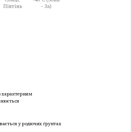
Півтінь
– 3а)
 з характерним
інюється
увається у родючих ґрунтах