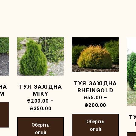
ТУЯ ЗАХІДНА
НА
ТУЯ ЗАХІДНА
RHEINGOLD
EM
MIKY
₴
55.00
–
₴
200.00
–
₴
200.00
₴
350.00
Т
Оберіть
Оберіть
опції
опції