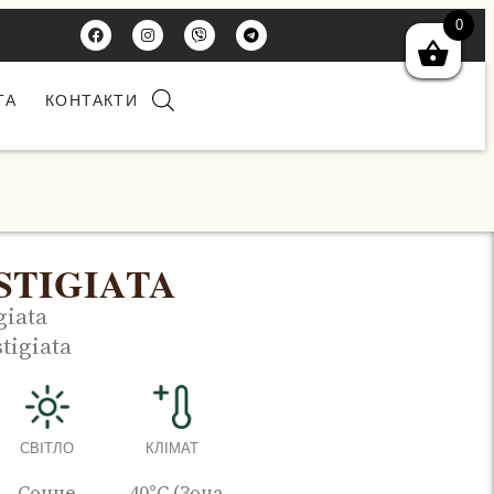
0
ТА
КОНТАКТИ
STIGIATA
giata
tigiata
СВІТЛО
КЛІМАТ
Сонце
-40°C (Зона