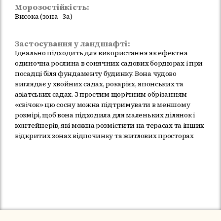
Морозостійкість:
Висока (зона - 3а)
Застосування у ландшафті:
Ідеально підходить для використання як ефектна
одиночна рослина в сонячних садових бордюрах і при
посадці біля фундаменту будинку. Вона чудово
виглядає у хвойних садах, рокаріях, японських та
азіатських садах. З простим щорічним обрізанням
«свічок» цю сосну можна підтримувати в меншому
розмірі, щоб вона підходила для маленьких ділянок і
контейнерів, які можна розмістити на терасах та інших
відкритих зонах відпочинку та житлових просторах
Немає в наявності