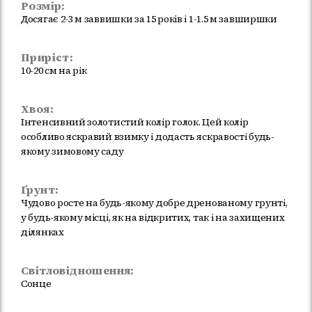
Розмір:
Досягає 2-3 м заввишки за 15 років і 1-1.5 м завширшки
Приріст:
10-20 см на рік
Хвоя:
Інтенсивний золотистий колір голок. Цей колір
особливо яскравий взимку і додасть яскравості будь-
якому зимовому саду
Ґрунт:
Чудово росте на будь-якому добре дренованому грунті,
у будь-якому місці, як на відкритих, так і на захищених
ділянках
Світловідношення:
Сонце