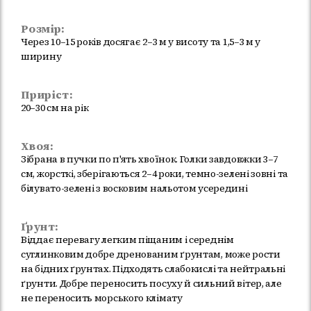
Розмір:
Через 10–15 років досягає 2–3 м у висоту та 1,5–3 м у
ширину
Приріст:
20–30 см на рік
Хвоя:
Зібрана в пучки по п'ять хвоїнок. Голки завдовжки 3–7
см, жорсткі, зберігаються 2–4 роки, темно-зелені зовні та
білувато-зелені з восковим нальотом усередині
Ґрунт:
Віддає перевагу легким піщаним і середнім
суглинковим добре дренованим ґрунтам, може рости
на бідних ґрунтах. Підходять слабокислі та нейтральні
ґрунти. Добре переносить посуху й сильний вітер, але
не переносить морського клімату