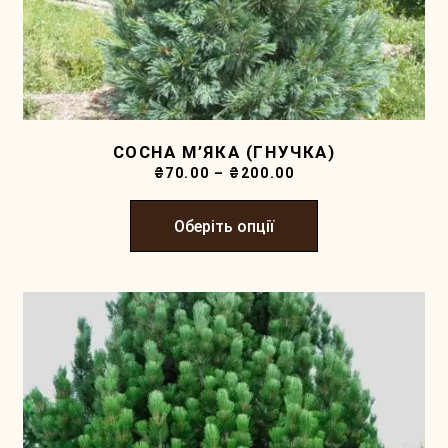
СОСНА М’ЯКА (ГНУЧКА)
₴
70.00
–
₴
200.00
Оберіть опції