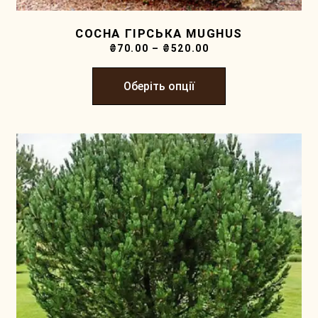
СОСНА ГІРСЬКА MUGHUS
₴
70.00
–
₴
520.00
Оберіть опції