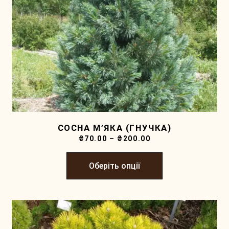
СОСНА М’ЯКА (ГНУЧКА)
₴
70.00
–
₴
200.00
Оберіть опції