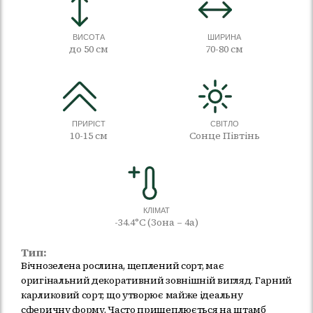
ВИСОТА
ШИРИНА
до 50 см
70-80 см
ПРИРІСТ
СВІТЛО
10-15 см
Сонце Півтінь
КЛІМАТ
-34.4°C (Зона – 4а)
Тип:
Вічнозелена рослина, щеплений сорт, має
оригінальний декоративний зовнішній вигляд. Гарний
карликовий сорт, що утворює майже ідеальну
сферичну форму. Часто прищеплюється на штамб