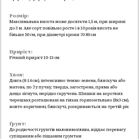
Розмір:
Максимальна висота може досягати 1,5 м, при ширині
до 3 м. Але сорт повільно росте і в 10 років висота не
більше 50 см, при діаметрі крони 70-80 см
Приріст:
Річний приріст 10-15 см
Хвоя:
Довга (8-14 см), інтенсивно темно-зелена, блискуча або
матова, по 2 у пучку, тверда, загострена, пряма або
дещо зігнута, нерідко скручена. Шишки на коротких
черешках розташовані на гілках горизонтально (8х3 см),
жовто-коричневі, блискучі, розкриваються на третій рік
Ґрунт:
До родючості грунтів маловимоглива, віддає перевагу
супіщаним або піщаним грунтам