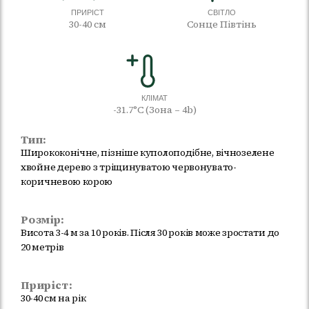
ПРИРІСТ
СВІТЛО
30-40 см
Сонце Півтінь
КЛІМАТ
-31.7°C (Зона – 4b)
Тип:
Ширококонічне, пізніше куполоподібне, вічнозелене
хвойне дерево з тріщинуватою червонувато-
коричневою корою
Розмір:
Висота 3-4 м за 10 років. Після 30 років може зростати до
20 метрів
Приріст:
30-40 см на рік