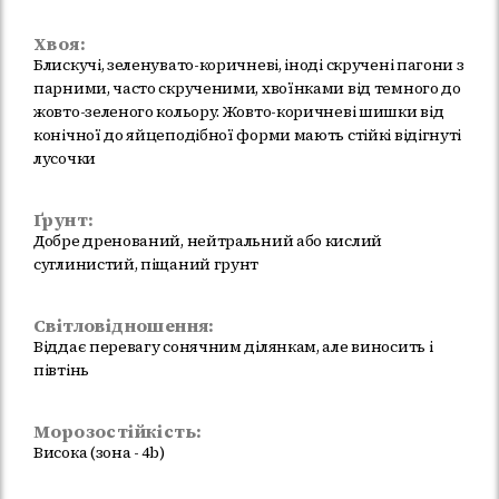
Хвоя:
Блискучі, зеленувато-коричневі, іноді скручені пагони з
парними, часто скрученими, хвоїнками від темного до
жовто-зеленого кольору. Жовто-коричневі шишки від
конічної до яйцеподібної форми мають стійкі відігнуті
лусочки
Ґрунт:
Добре дренований, нейтральний або кислий
суглинистий, піщаний грунт
Світловідношення:
Віддає перевагу сонячним ділянкам, але виносить і
півтінь
Морозостійкість:
Висока (зона - 4b)