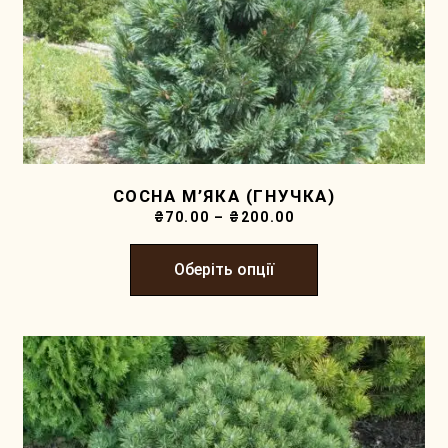
СОСНА М’ЯКА (ГНУЧКА)
₴
70.00
–
₴
200.00
Оберіть опції