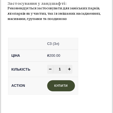
Застосування у ландшафті:
Рекомендується застосовувати для заміських парків,
лісопарків як у чистих, так і в змішаних насадженнях,
масивами, групами та поодиноко
C3 (3л)
₴
200.00
-
+
КУПИТИ
In Stock