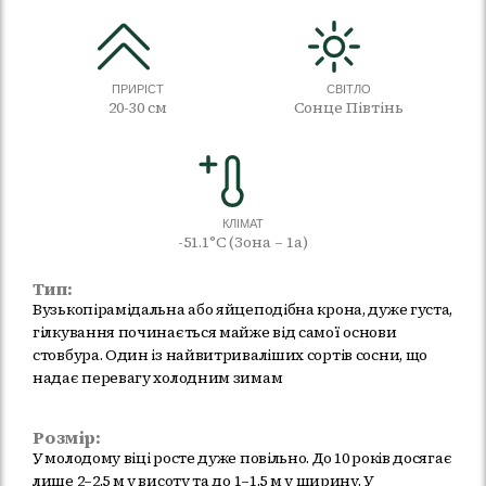
ПРИРІСТ
СВІТЛО
20-30 см
Сонце Півтінь
КЛІМАТ
-51.1°C (Зона – 1а)
Тип:
Вузькопірамідальна або яйцеподібна крона, дуже густа,
гілкування починається майже від самої основи
стовбура. Один із найвитриваліших сортів сосни, що
надає перевагу холодним зимам
Розмір:
У молодому віці росте дуже повільно. До 10 років досягає
лише 2–2,5 м у висоту та до 1–1,5 м у ширину. У