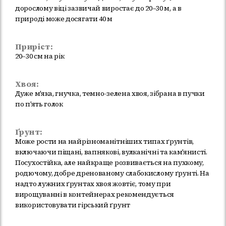
дорослому віці зазвичай виростає до 20–30 м, а в
природі може досягати 40 м
Приріст:
20–30 см на рік
Хвоя:
Дуже м'яка, гнучка, темно-зелена хвоя, зібрана в пучки
по п'ять голок
Ґрунт:
Може рости на найрізноманітніших типах ґрунтів,
включаючи піщані, вапнякові, вулканічні та кам'янисті.
Посухостійка, але найкраще розвивається на пухкому,
родючому, добре дренованому слабокислому ґрунті. На
надто лужних ґрунтах хвоя жовтіє, тому при
вирощуванні в контейнерах рекомендується
використовувати гірський ґрунт