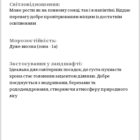
Світловідношення:
Може рости як на повному сонці, так і в напівтіні. Віддає
перевагу добре провітрюваним місцям із достатнім
освітленням
Морозостійкість:
Дуже висока (зона - 1а)
Застосування у ландшафті:
Ідеальна для солітерних посадок, де густа пухнаста
крона стає головним акцентом ділянки. Добре
поєднується з модринами, березами та
рододендронами, створюючи атмосферу природного
лісу
Немає в наявності