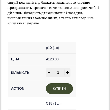
саду. З недавніх пір блакитні ялинки все частіше
прикрашають приватні сади та невеликі присадибні
ділянки. Підходить для одиночної посадки,
використання в композиціях, а також як новорічне
«різдвяне» дерево
p10 (1л)
₴
120.00
-
+
КУПИТИ
C18 (18л)