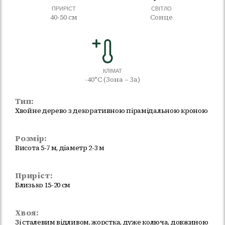
ПРИРІСТ
СВІТЛО
40-50 см
Сонце
КЛІМАТ
-40°C (Зона – 3а)
Тип:
Хвойне дерево з декоративною пірамідальною кроною
Розмір:
Висота 5-7 м, діаметр 2-3 м
Приріст:
Близько 15-20 см
Хвоя:
Зі сталевим відливом, жорстка, дуже колюча, довжиною