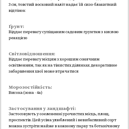
3 см, товстий восковий наліт надає їй сизо-блакитний
відтінок
Ґрунт:
Віддає перевагу супіщаним садовим грунтам з кислою
реакцією
Світловідношення:
Віддає перевагу місцям з хорошим сонячним
освітленням, так як на тінистих ділянках декоративне
забарвлення хвої може втрачатися
Морозостійкість:
Висока (зона - 4a)
Застосування у ландшафті:
Застосовують у озелененні урочистих місць, площ,
проспектів. Цей усіма улюблений і невибагливий сорт
можна зустріти майже в кожному парку та ботанічному