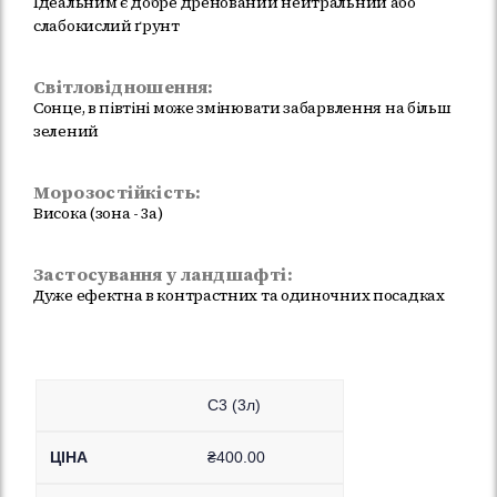
Ідеальним є добре дренований нейтральний або
слабокислий ґрунт
Світловідношення:
Сонце, в півтіні може змінювати забарвлення на більш
зелений
Морозостійкість:
Висока (зона - 3а)
Застосування у ландшафті:
Дуже ефектна в контрастних та одиночних посадках
C3 (3л)
₴
400.00