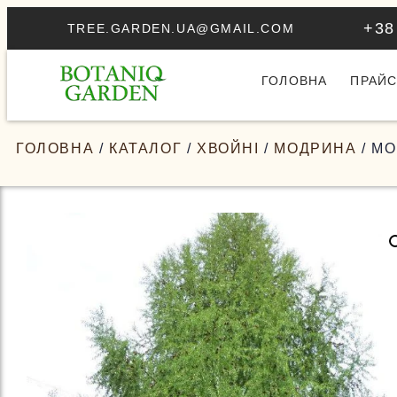
+38
TREE.GARDEN.UA@GMAIL.COM
ГОЛОВНА
ПРАЙС
ГОЛОВНА
/
КАТАЛОГ
/
ХВОЙНІ
/
МОДРИНА
/ М