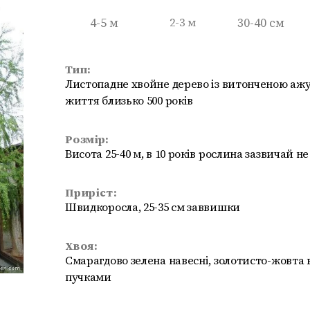
4-5 м
2-3 м
30-40 см
Тип:
Листопадне хвойне дерево із витонченою аж
життя близько 500 років
Розмір:
Висота 25-40 м, в 10 років рослина зазвичай н
Приріст:
Швидкоросла, 25-35 см заввишки
Хвоя:
Смарагдово зелена навесні, золотисто-жовта в
пучками