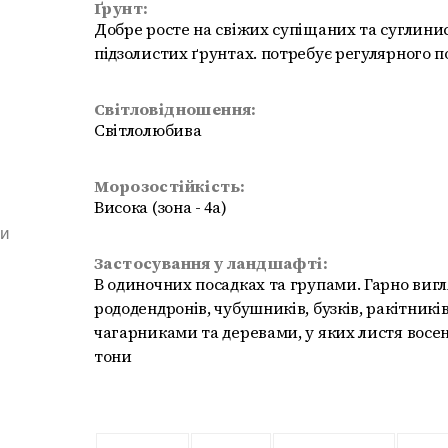
Ґрунт:
Добре росте на свіжих супіщаних та суглини
підзолистих ґрунтах. потребує регулярного 
Світловідношення:
Світлолюбива
Морозостійкість:
Висока (зона - 4a)
ми
Застосування у ландшафті:
В одиночних посадках та групами. Гарно вигл
рододендронів, чубушників, бузків, ракітників
чагарниками та деревами, у яких листя восен
тони