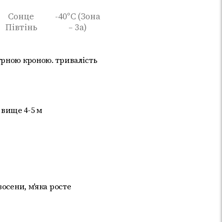
Сонце
-40°C (Зона
Півтінь
– 3а)
урною кроною. тривалість
е вище 4-5 м
осени, м'яка росте