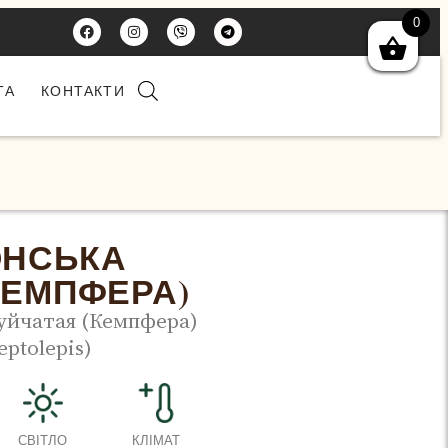
0
ТА
КОНТАКТИ
ОНСЬКА
КЕМПФЕРА)
уйчатая (Кемпфера)
eptolepis)
СВІТЛО
КЛІМАТ