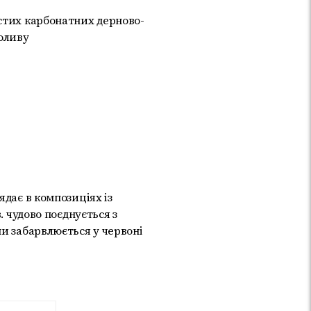
стих карбонатних дерново-
поливу
ядає в композиціях із
. чудово поєднується з
и забарвлюється у червоні