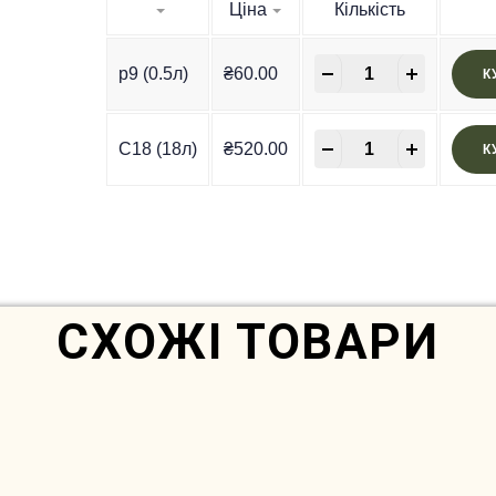
Ціна
Кількість
-
+
p9 (0.5л)
₴
60.00
К
-
+
C18 (18л)
₴
520.00
К
In Stock
СХОЖІ ТОВАРИ