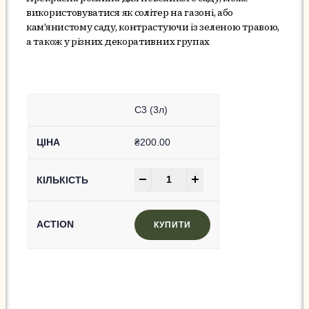
використовуватися як солітер на газоні, або
кам'янистому саду, контрастуючи із зеленою травою,
а також у різних декоративних групах
C3 (3л)
₴
200.00
-
+
КУПИТИ
In Stock