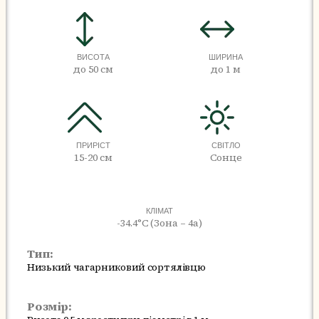
ВИСОТА
ШИРИНА
до 50 см
до 1 м
ПРИРІСТ
СВІТЛО
15-20 см
Сонце
КЛІМАТ
-34.4°C (Зона – 4а)
Тип:
Низький чагарниковий сорт ялівцю
Розмір: