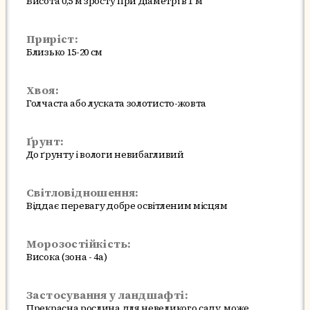
Висота 0,5 м зросту при діаметрі в 1 м
Приріст:
Близько 15-20 см
Хвоя:
Голчаста або луската золотисто-жовта
Ґрунт:
До ґрунту і вологи невибагливий
Світловідношення:
Віддає перевагу добре освітленим місцям
Морозостійкість:
Висока (зона - 4a)
Застосування у ландшафті:
Прекрасна рослина для невеликого саду, може