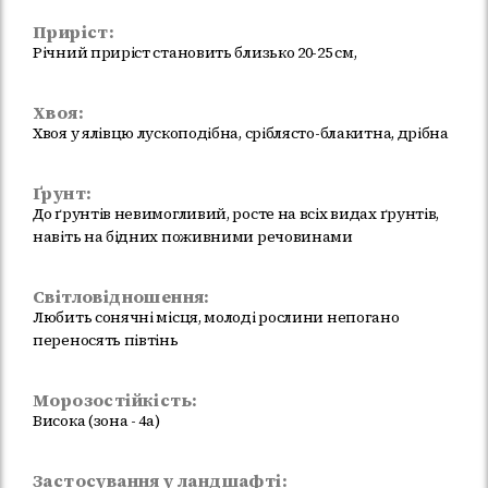
Приріст:
Річний приріст становить близько 20-25 см,
Хвоя:
Хвоя у ялівцю лускоподібна, сріблясто-блакитна, дрібна
Ґрунт:
До ґрунтів невимогливий, росте на всіх видах ґрунтів,
навіть на бідних поживними речовинами
Світловідношення:
Любить сонячні місця, молоді рослини непогано
переносять півтінь
Морозостійкість:
Висока (зона - 4a)
Застосування у ландшафті: