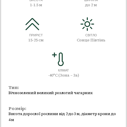
1-1.5 м
до 2 м
ПРИРІСТ
СВІТЛО
15-25 см
Сонце Півтінь
КЛІМАТ
-40°C (Зона – 3а)
Тип:
Вічнозелений великий розлогий чагарник
Розмір:
Висота дорослої рослини від 2 до 3 м, діаметр крони до
4 м