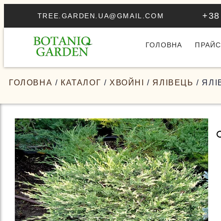
+38
TREE.GARDEN.UA@GMAIL.COM
ГОЛОВНА
ПРАЙС
ГОЛОВНА
/
КАТАЛОГ
/
ХВОЙНІ
/
ЯЛІВЕЦЬ
/ ЯЛ