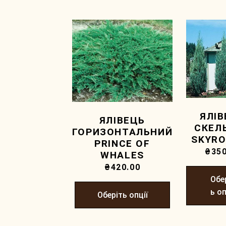
ЯЛІ
ЯЛІВЕЦЬ
СКЕЛ
ГОРИЗОНТАЛЬНИЙ
SKYR
PRINCE OF
₴
350
WHALES
₴
420.00
Обе
ь оп
Оберіть опції