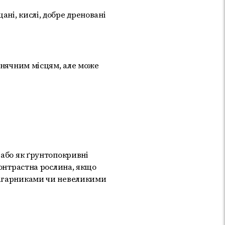
ні, кислі, добре дреновані
онячним місцям, але може
 або як ґрунтопокривні
контрастна рослина, якщо
чагарниками чи невеликими