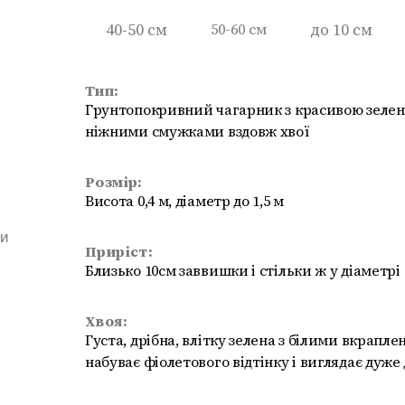
40-50 см
50-60 см
до 10 см
Тип:
Грунтопокривний чагарник з красивою зелен
ніжними смужками вздовж хвої
Розмір:
Висота 0,4 м, діаметр до 1,5 м
ми
Приріст:
Близько 10см заввишки і стільки ж у діаметрі
Хвоя:
Густа, дрібна, влітку зелена з білими вкрапл
набуває фіолетового відтінку і виглядає дуж