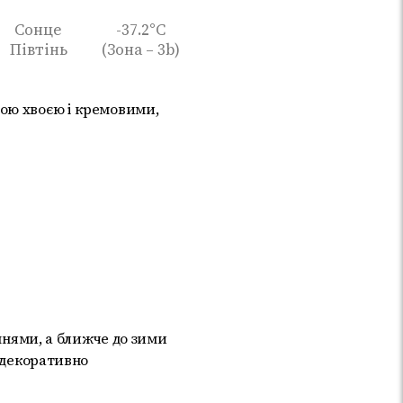
Сонце
-37.2°C
Півтінь
(Зона – 3b)
ою хвоєю і кремовими,
еннями, а ближче до зими
е декоративно