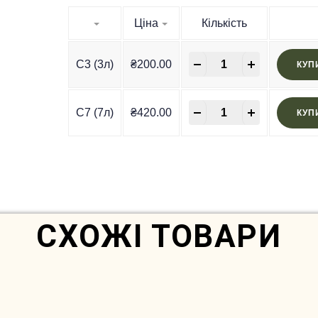
Ціна
Кількість
-
+
C3 (3л)
₴
200.00
КУП
-
+
C7 (7л)
₴
420.00
КУП
In Stock
СХОЖІ ТОВАРИ