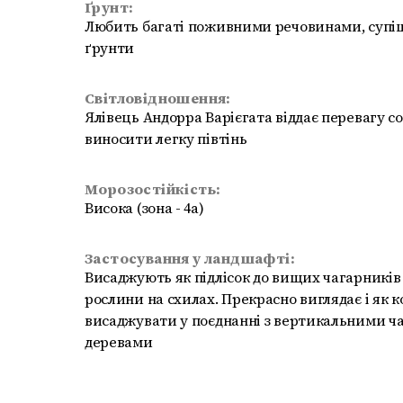
Ґрунт:
Любить багаті поживними речовинами, супіща
ґрунти
Світловідношення:
Ялівець Андорра Варієгата віддає перевагу с
виносити легку півтінь
Морозостійкість:
Висока (зона - 4a)
Застосування у ландшафті:
Висаджують як підлісок до вищих чагарників
рослини на схилах. Прекрасно виглядає і як 
висаджувати у поєднанні з вертикальними 
деревами