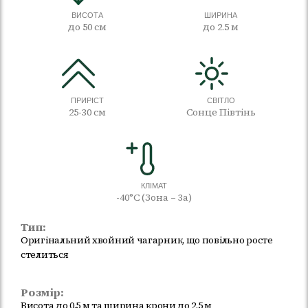
ВИСОТА
ШИРИНА
до 50 см
до 2.5 м
ПРИРІСТ
СВІТЛО
25-30 см
Сонце Півтінь
КЛІМАТ
-40°C (Зона – 3а)
Тип:
Оригінальний хвойний чагарник, що повільно росте
стелиться
Розмір:
Висота до 0,5 м та ширина крони до 2,5 м