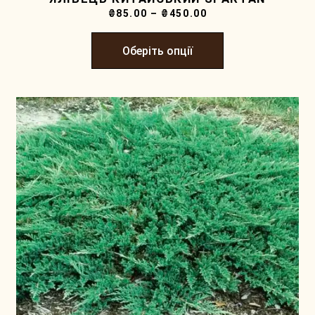
₴
85.00
–
₴
450.00
Оберіть опції