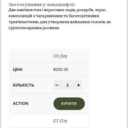
Застосування у ландшафті:
Для кам'янистих і вересових садів, рокаріїв, терас,
композицій з чагарниками та багаторічними
трав'янистими, для утворення ялівцевих газонів, як
ґрунтопокривна рослина
C3 (3л)
₴
200.00
-
+
КУПИТИ
C7 (7л)