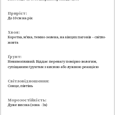
Приріст:
До 10 см на рік
Хвоя:
Коротка, м'яка, темно-зелена, на кінцях пагонів – світло-
жовта
Ґрунт:
Невимогливий. Віддає перевагу помірно вологим,
супіщаним ґрунтам з кислою або лужною реакцією
Світловідношення:
Сонце, півтінь
Морозостійкість:
Дуже висока (зона - 2a)