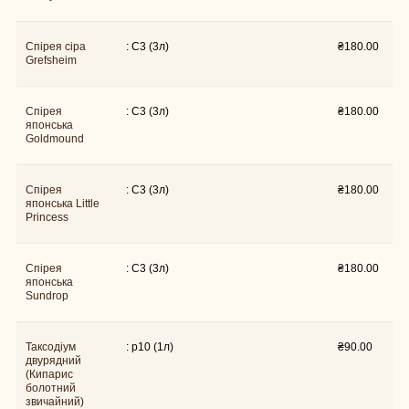
Спірея сіра
: C3 (3л)
₴
180.00
Grefsheim
Спірея
: C3 (3л)
₴
180.00
японська
Goldmound
Спірея
: C3 (3л)
₴
180.00
японська Little
Princess
Спірея
: C3 (3л)
₴
180.00
японська
Sundrop
Таксодіум
: p10 (1л)
₴
90.00
двурядний
(Кипарис
болотний
звичайний)