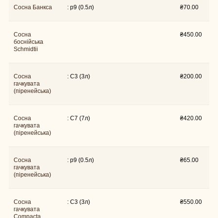
: p9 (0.5л)
Сосна Банкса
₴
70.00
Сосна
₴
450.00
боснійська
Schmidtii
Сосна
: C3 (3л)
₴
200.00
гачкувата
(піренейська)
Сосна
: C7 (7л)
₴
420.00
гачкувата
(піренейська)
Сосна
: p9 (0.5л)
₴
65.00
гачкувата
(піренейська)
Сосна
: C3 (3л)
₴
550.00
гачкувата
Compacta