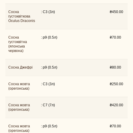
Сосна
: C3 (3л)
₴
450.00
густоквiткова
Oculus Draconis
Сосна
: p9 (0.5л)
₴
70.00
густоквітна
(японська
червона)
: p9 (0.5л)
Сосна Джефрі
₴
80.00
Сосна жовта
: C3 (3л)
₴
250.00
(орегонська)
Сосна жовта
: C7 (7л)
₴
420.00
(орегонська)
Сосна жовта
: p9 (0.5л)
₴
70.00
(орегонська)