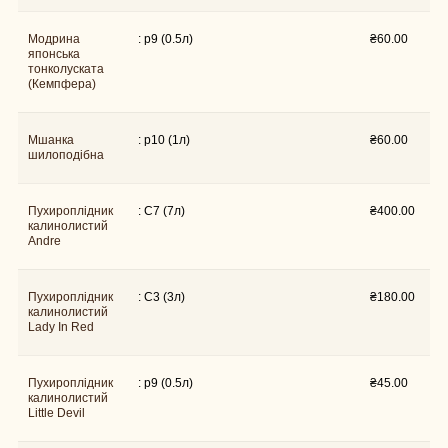
Модрина
: p9 (0.5л)
₴
60.00
японська
тонколуската
(Кемпфера)
Мшанка
: p10 (1л)
₴
60.00
шилоподібна
Пухироплiдник
: C7 (7л)
₴
400.00
калинолистий
Andre
Пухироплiдник
: C3 (3л)
₴
180.00
калинолистий
Lady In Red
Пухироплiдник
: p9 (0.5л)
₴
45.00
калинолистий
Little Devil