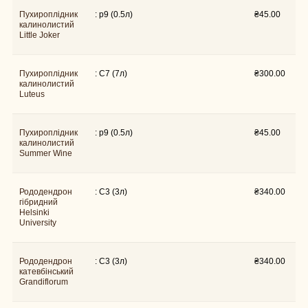
Пухироплiдник
: p9 (0.5л)
₴
45.00
калинолистий
Little Joker
Пухироплiдник
: C7 (7л)
₴
300.00
калинолистий
Luteus
Пухироплiдник
: p9 (0.5л)
₴
45.00
калинолистий
Summer Wine
Рододендрон
: C3 (3л)
₴
340.00
гібридний
Helsinki
University
Рододендрон
: C3 (3л)
₴
340.00
катевбінський
Grandiflorum