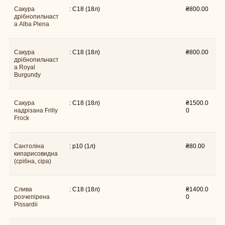
Сакура
: C18 (18л)
₴
800.00
дрібнопильчаст
а Alba Plena
Сакура
: C18 (18л)
₴
800.00
дрібнопильчаст
а Royal
Burgundy
Сакура
₴
1500.0
: C18 (18л)
надрізана Frilly
0
Frock
Сантоліна
: p10 (1л)
₴
80.00
кипарисовидна
(срібна, сіра)
Слива
₴
1400.0
: C18 (18л)
розчепірена
0
Pissardii