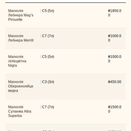
Магнолія
₴
1850.0
: C5 (5л)
Лебнера Mag’s
0
Pirouette
Магнолія
₴
1000.0
: C7 (7л)
Лебнера Merrill
0
Магнолія
₴
1000.0
: C5 (5л)
лілієцвітна
0
Nigra
Магнолія
: C3 (3л)
₴
450.00
Оберненояйце
видна
Магнолія
₴
1500.0
: C7 (7л)
Суланжа Alba
0
Superba