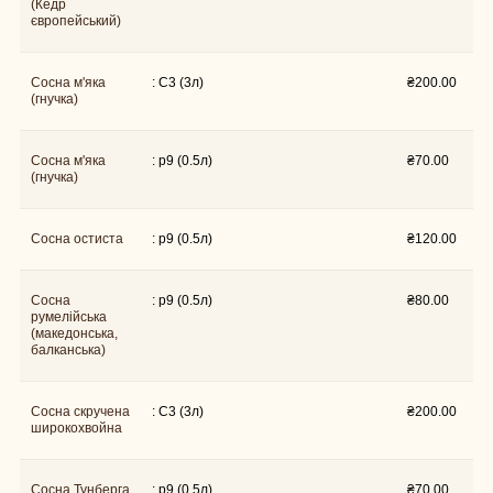
(Кедр
європейський)
Сосна м'яка
: C3 (3л)
₴
200.00
(гнучка)
Сосна м'яка
: p9 (0.5л)
₴
70.00
(гнучка)
: p9 (0.5л)
Сосна остиста
₴
120.00
Сосна
: p9 (0.5л)
₴
80.00
румелійська
(македонська,
балканська)
Сосна скручена
: C3 (3л)
₴
200.00
широкохвойна
Сосна Тунберга
: p9 (0.5л)
₴
70.00