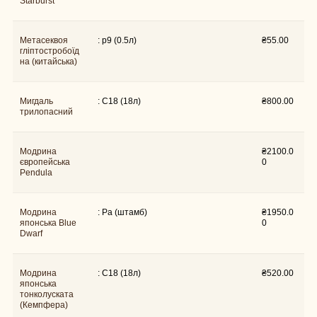
Starburst
Метасеквоя
: p9 (0.5л)
₴
55.00
гліптостробоїд
на (китайська)
Мигдаль
: C18 (18л)
₴
800.00
трилопасний
Модрина
₴
2100.0
європейська
0
Pendula
Модрина
₴
1950.0
: Pa (штамб)
японська Blue
0
Dwarf
Модрина
: C18 (18л)
₴
520.00
японська
тонколуската
(Кемпфера)